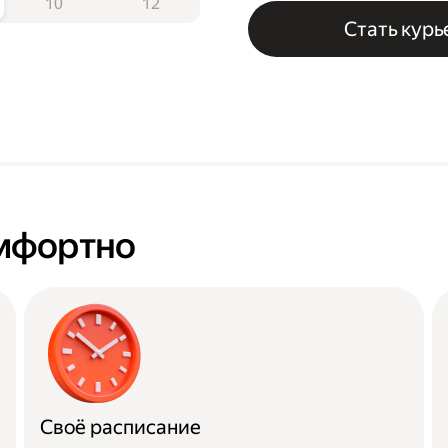
10
12
Стать кур
омфортно
Своё расписание