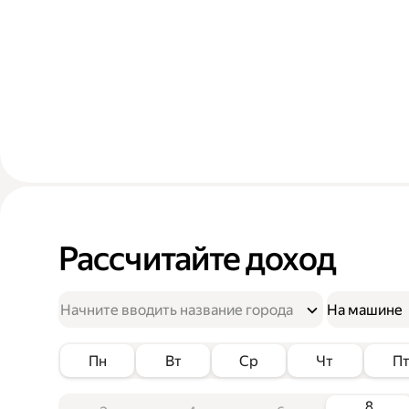
Рассчитайте доход
На машине
Пн
Вт
Ср
Чт
П
8