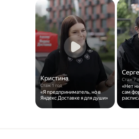
Серг
Кристина
Стаж 7 
Стаж 1 год
«Нет н
«Я предприниматель, но в
сам фо
Яндекс Доставке я для души»
распис