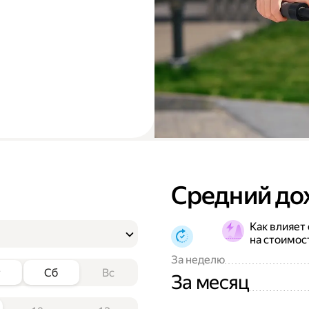
Средний до
Как влияет
на стоимос
За неделю
т
Сб
Вс
За месяц