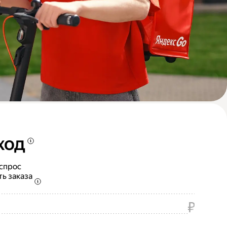
ход
 спрос
ть заказа
₽