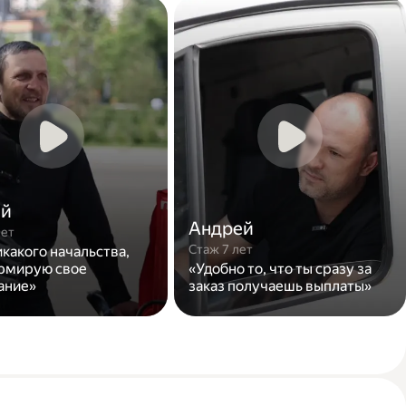
ей
Андрей
лет
Стаж 7 лет
икакого начальства,
рмирую свое
«Удобно то, что ты сразу за
ание»
заказ получаешь выплаты»