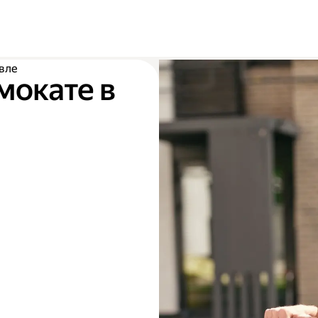
авле
мокате в