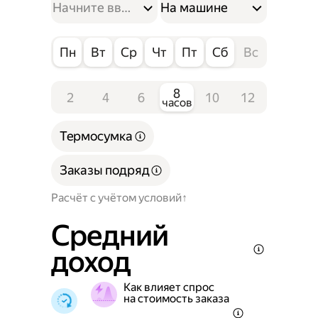
На машине
Пн
Вт
Ср
Чт
Пт
Сб
Вс
8
2
4
6
10
12
часов
Термосумка
Заказы подряд
Расчёт с учётом условий
Средний
доход
Как влияет спрос
на стоимость заказа