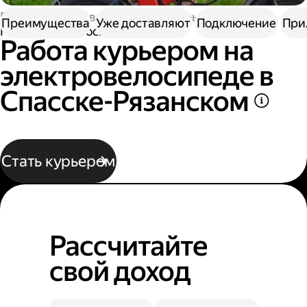
Работа в Доставке
Работа курьером
Преимущества
Уже доставляют
Подключение
При
На электровелосипеде
Работа курьером на
электровелосипеде в
Спасске-Рязанском
Стать курьером
Рассчитайте
свой доход