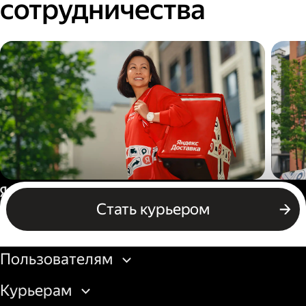
сотрудничества
Пеший курьер
Авт
Россия
Стать курьером
Бизнесу
Пользователям
Курьерам