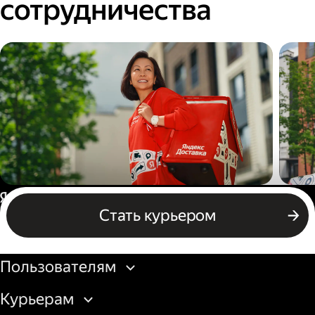
сотрудничества
Пеший курьер
Авт
Россия
Стать курьером
Бизнесу
Пользователям
Курьерам