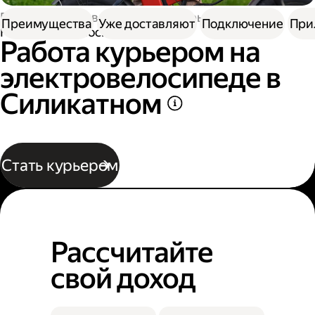
Работа в Доставке
Работа курьером
Преимущества
Уже доставляют
Подключение
При
На электровелосипеде
Работа курьером на
электровелосипеде в
Силикатном
Стать курьером
Рассчитайте
свой доход