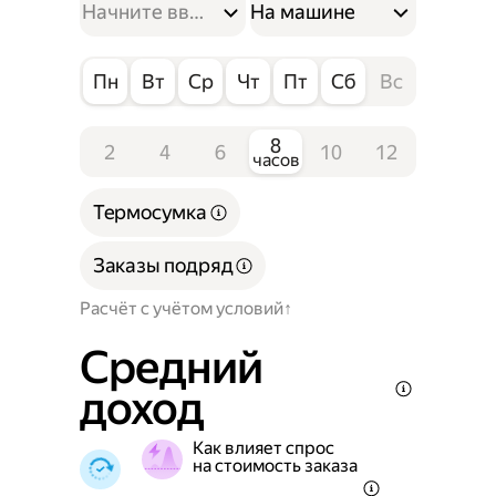
На машине
Пн
Вт
Ср
Чт
Пт
Сб
Вс
8
2
4
6
10
12
часов
Термосумка
Заказы подряд
Расчёт с учётом условий
Средний
доход
Как влияет спрос
на стоимость заказа