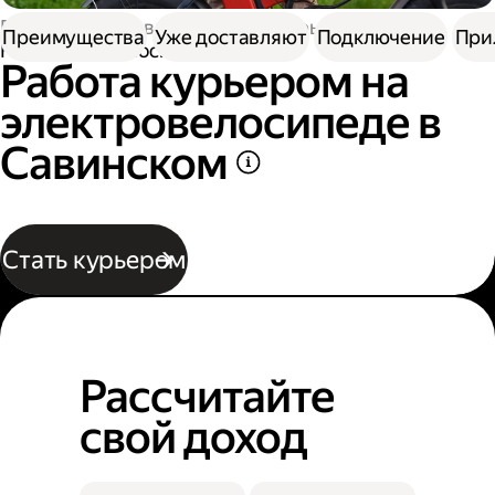
Работа в Доставке
Работа курьером
Преимущества
Уже доставляют
Подключение
При
На электровелосипеде
Работа курьером на
электровелосипеде в
Савинском
Стать курьером
Рассчитайте
свой доход