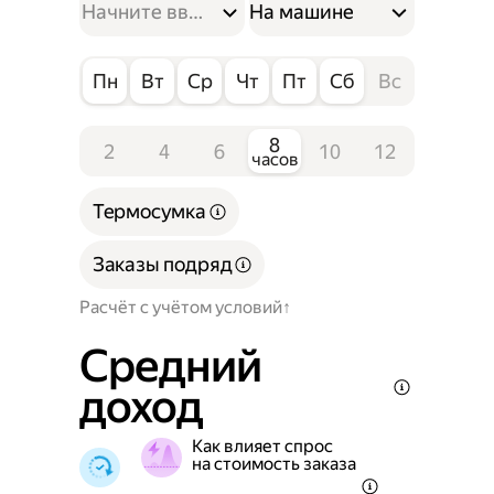
На машине
Пн
Вт
Ср
Чт
Пт
Сб
Вс
8
2
4
6
10
12
часов
Термосумка
Заказы подряд
Расчёт с учётом условий
Средний
доход
Как влияет спрос
на стоимость заказа