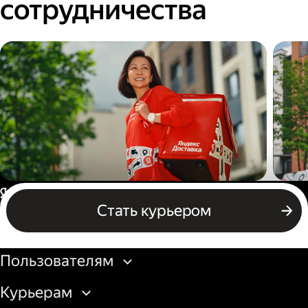
сотрудничества
Пеший курьер
Авт
Россия
Стать курьером
Бизнесу
Пользователям
Курьерам