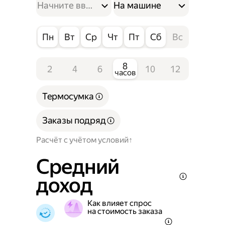
На машине
Пн
Вт
Ср
Чт
Пт
Сб
Вс
8
2
4
6
10
12
часов
Термосумка
Заказы подряд
Расчёт с учётом условий
Средний
доход
Как влияет спрос
на стоимость заказа