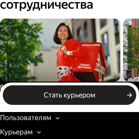
сотрудничества
Пеший курьер
Авт
Россия
Стать курьером
Бизнесу
Пользователям
Курьерам