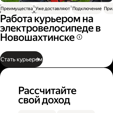
Работа в Доставке
Работа курьером
Преимущества
Уже доставляют
Подключение
При
На электровелосипеде
Работа курьером на
электровелосипеде в
Новошахтинске
Стать курьером
Рассчитайте
свой доход