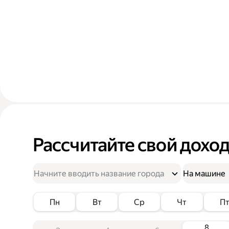
Рассчитайте свой дохо
На машине
Пн
Вт
Ср
Чт
П
8