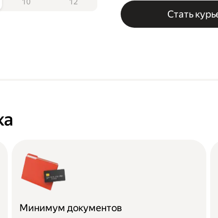
10
12
Стать кур
ка
Минимум документов