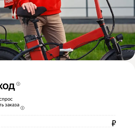
ход
 спрос
ть заказа
₽