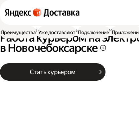
Работа в Доставке
Работа курьером
На электровелос
Преимущества
Уже доставляют
Подключение
Приложени
Работа курьером на элект
в Новочебоксарске
Стать курьером