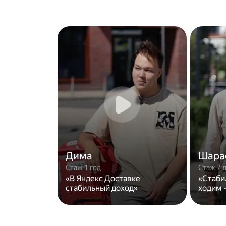
Дима
Шара
Стаж 1 год
Стаж 7 
«В Яндекс Доставке
«Стаби
стабильный доход»
ходим -