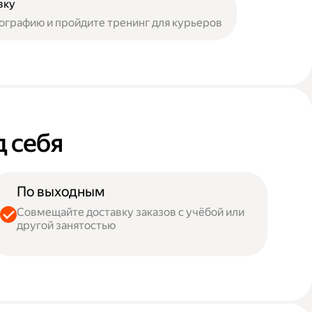
вку
ографию и пройдите тренинг для курьеров
д себя
По выходным
Совмещайте доставку заказов с учёбой или
другой занятостью