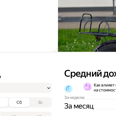
д
Средний до
Как влияет
на стоимос
За неделю
т
Сб
Вс
За месяц