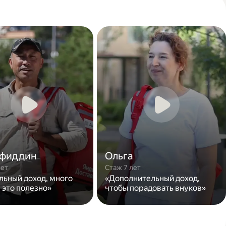
фиддин
Ольга
лет
Стаж 7 лет
льный доход, много
«Дополнительный доход,
 это полезно»
чтобы порадовать внуков»