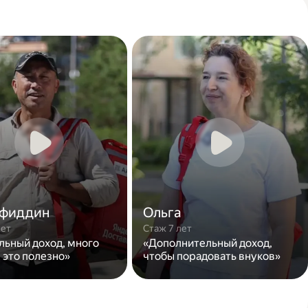
фиддин
Ольга
лет
Стаж 7 лет
льный доход, много
«Дополнительный доход,
 это полезно»
чтобы порадовать внуков»