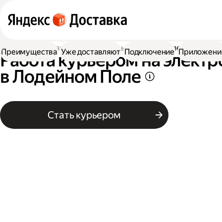
Работа в Доставке
Работа курьером
На электровелос
Преимущества
Уже доставляют
Подключение
Приложени
Работа курьером на элект
в Лодейном Поле
Стать курьером