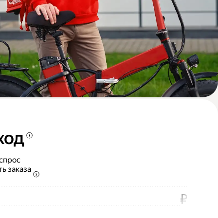
ход
 спрос
ть заказа
₽