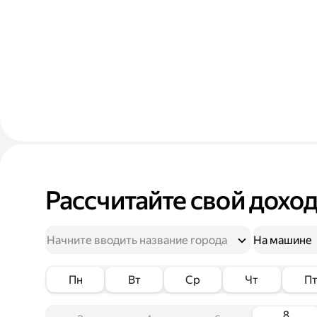
Рассчитайте свой дохо
На машине
Пн
Вт
Ср
Чт
П
8