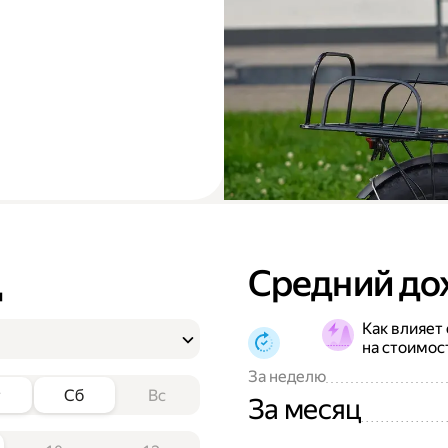
д
Средний до
Как влияет
на стоимос
За неделю
т
Сб
Вс
За месяц