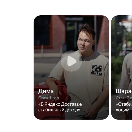
Дима
Шара
Стаж 1 год
Стаж 7 
«В Яндекс Доставке
«Стаби
стабильный доход»
ходим -