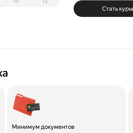
10
12
Стать кур
ка
Минимум документов