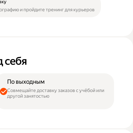
вку
ографию и пройдите тренинг для курьеров
д себя
По выходным
Совмещайте доставку заказов с учёбой или
другой занятостью