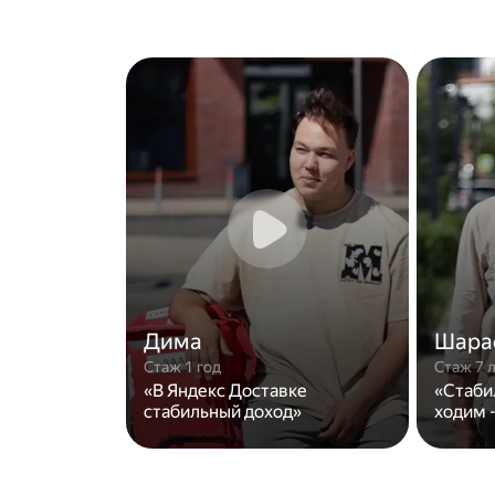
Дима
Шара
Стаж 1 год
Стаж 7 
«В Яндекс Доставке
«Стаби
стабильный доход»
ходим -