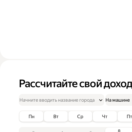
Рассчитайте свой дохо
На машине
Пн
Вт
Ср
Чт
П
8