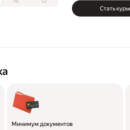
10
12
Стать кур
ка
Минимум документов