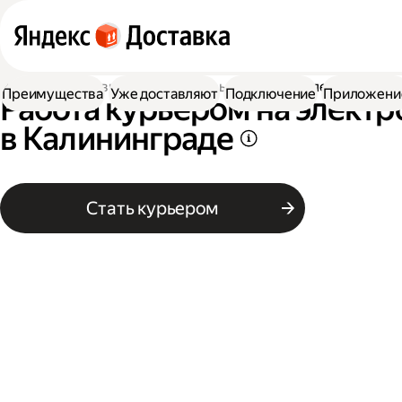
Работа в Доставке
Работа курьером
На электровелос
Преимущества
Уже доставляют
Подключение
Приложени
Работа курьером на элект
в Калининграде
Стать курьером