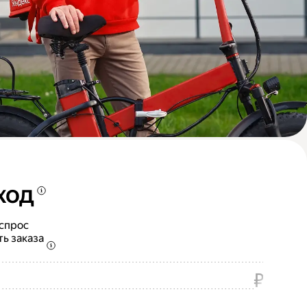
ход
 спрос
ть заказа
₽