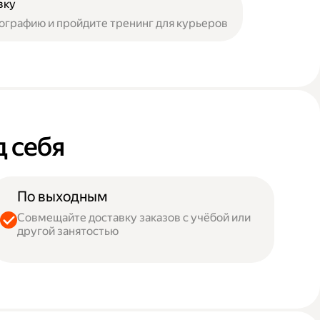
вку
ографию и пройдите тренинг для курьеров
д себя
По выходным
Совмещайте доставку заказов с учёбой или
другой занятостью