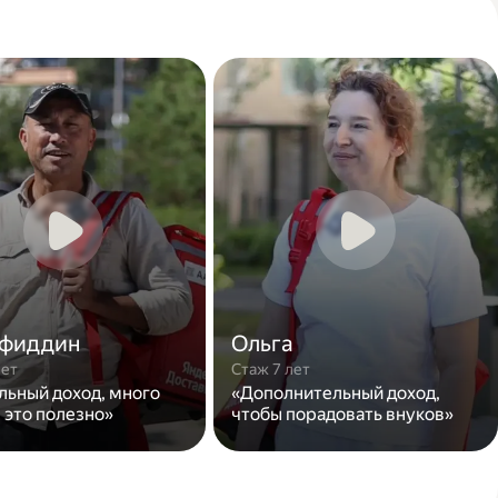
фиддин
Ольга
лет
Стаж 7 лет
льный доход, много
«Дополнительный доход,
 это полезно»
чтобы порадовать внуков»