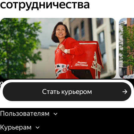
сотрудничества
Пеший курьер
Авт
Россия
Стать курьером
Бизнесу
Пользователям
Курьерам