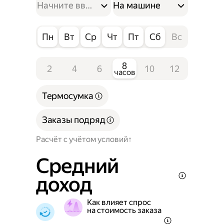
На машине
Пн
Вт
Ср
Чт
Пт
Сб
Вс
8
2
4
6
10
12
часов
Термосумка
Заказы подряд
Расчёт с учётом условий
Средний
доход
Как влияет спрос
на стоимость заказа