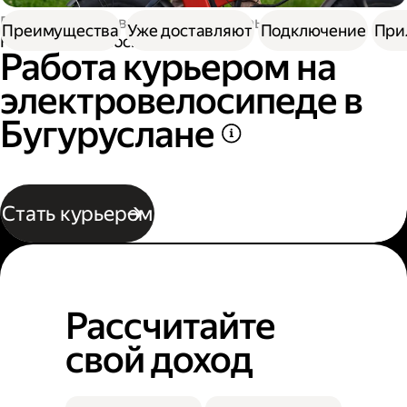
Работа в Доставке
Работа курьером
Преимущества
Уже доставляют
Подключение
При
На электровелосипеде
Работа курьером на
электровелосипеде в
Бугуруслане
Стать курьером
Рассчитайте
свой доход