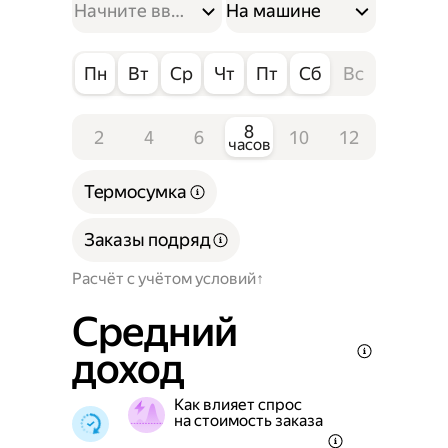
На машине
Пн
Вт
Ср
Чт
Пт
Сб
Вс
8
2
4
6
10
12
часов
Термосумка
Заказы подряд
Расчёт с учётом условий
Средний
доход
Как влияет спрос
на стоимость заказа