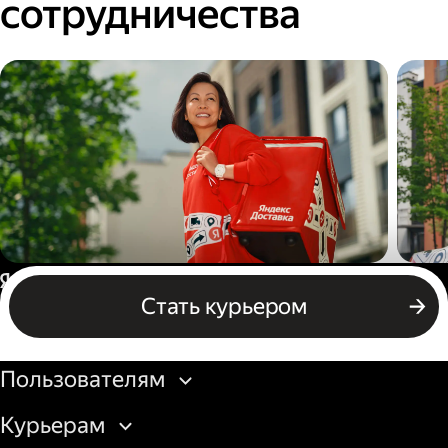
сотрудничества
Пеший курьер
Авт
Россия
Стать курьером
Бизнесу
Пользователям
Курьерам