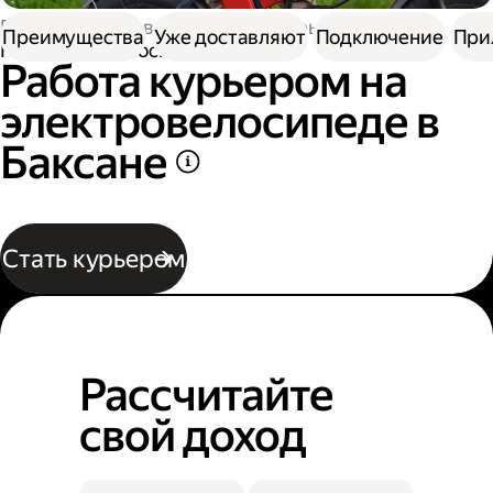
Работа в Доставке
Работа курьером
Преимущества
Уже доставляют
Подключение
При
На электровелосипеде
Работа курьером на
электровелосипеде в
Баксане
Стать курьером
Рассчитайте
свой доход