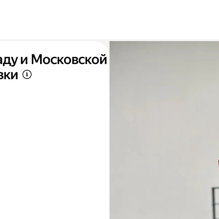
аду и Московской
вки