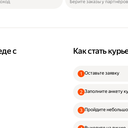
доход
Берите заказы у партнёров
еде с
Как стать кур
Оставьте заявку
Заполните анкету к
Пройдите небольшо
Выходите на линию