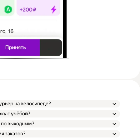
урьер на велосипеде?
ку с учёбой?
 по выходным?
мя заказов?