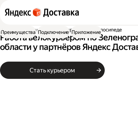
Работа курьером
Работа курьером на велосипеде
Преимущества
Подключение
Приложение
Работа велокурьером по Зеленогр
области у партнёров Яндекс Доста
Стать курьером