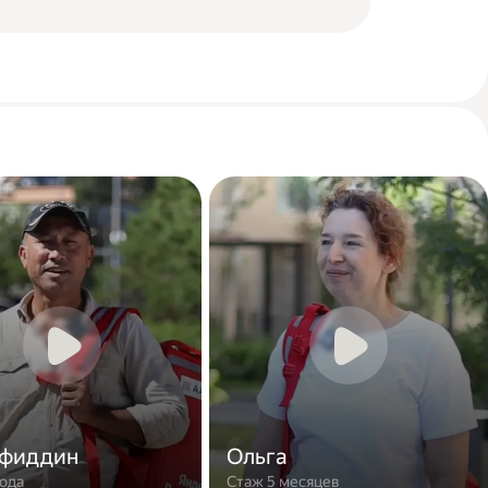
фиддин
Ольга
года
Стаж 5 месяцев