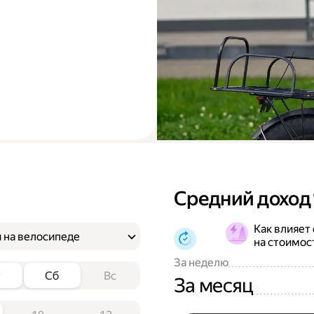
Средний доход
Как влияет
 на велосипеде
на стоимос
За неделю
т
Сб
Вс
За месяц