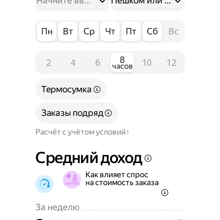
Пешком или на велосипе
Пн
Вт
Ср
Чт
Пт
Сб
Вс
8
2
4
6
10
12
часов
Термосумка
Заказы подряд
Расчёт с учётом условий
Средний доход
Как влияет спрос
на стоимость заказа
За неделю