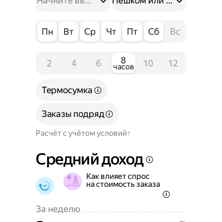
Пешком или на велосипе
Пн
Вт
Ср
Чт
Пт
Сб
Вс
8
2
4
6
10
12
часов
Термосумка
Заказы подряд
Расчёт с учётом условий
Средний доход
Как влияет спрос
на стоимость заказа
За неделю