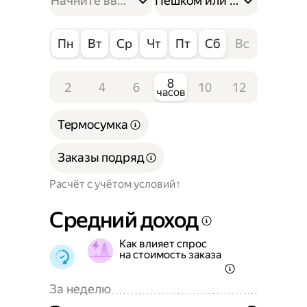
Пешком или на велосипе
Пн
Вт
Ср
Чт
Пт
Сб
Вс
8
2
4
6
10
12
часов
Термосумка
Заказы подряд
Расчёт с учётом условий
Средний доход
Как влияет спрос
на стоимость заказа
За неделю