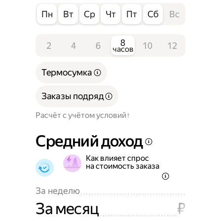
Пн
Вт
Ср
Чт
Пт
Сб
Вс
8
2
4
6
10
12
часов
Термосумка
Заказы подряд
Расчёт с учётом условий
Средний доход
Как влияет спрос
на стоимость заказа
За неделю
За месяц
₽