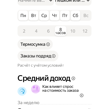
Пешком или на велосипе
Пн
Вт
Ср
Чт
Пт
Сб
Вс
8
2
4
6
10
12
часов
Термосумка
Заказы подряд
Расчёт с учётом условий
Средний доход
Как влияет спрос
на стоимость заказа
За неделю