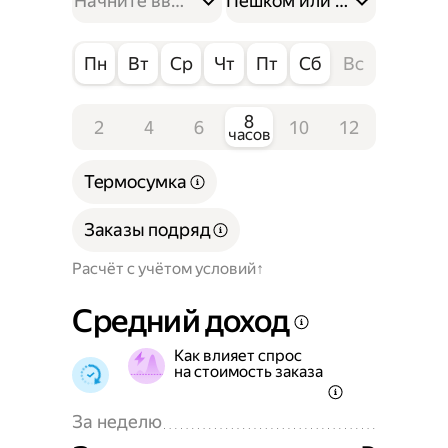
Пешком или на велосипе
Пн
Вт
Ср
Чт
Пт
Сб
Вс
8
2
4
6
10
12
часов
Термосумка
Заказы подряд
Расчёт с учётом условий
Средний доход
Как влияет спрос
на стоимость заказа
За неделю