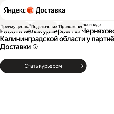
Работа курьером
Работа курьером на велосипеде
Преимущества
Подключение
Приложение
Работа велокурьером по Черняхов
Калининградской области у партн
Доставки
Стать курьером