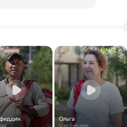
фиддин
Ольга
года
Стаж 5 месяцев