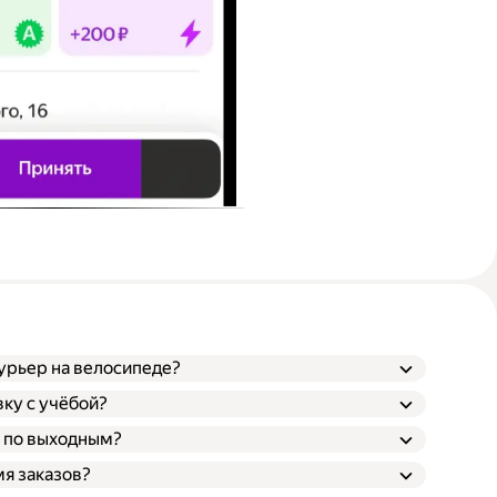
урьер на велосипеде?
ку с учёбой?
 по выходным?
мя заказов?