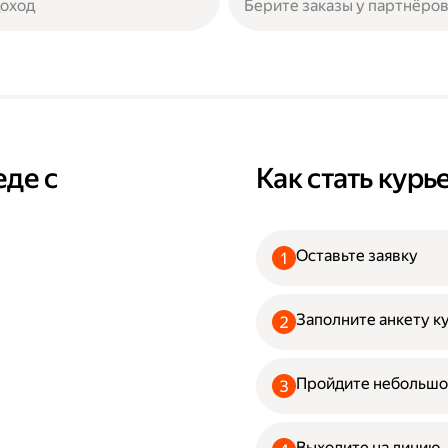
доход
Берите заказы у партнёров
еде с
Как стать кур
Оставьте заявку
Заполните анкету к
Пройдите небольшо
Выходите на линию