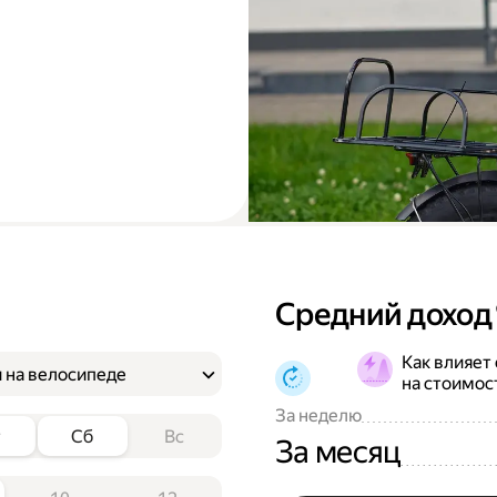
Средний доход
Как влияет
 на велосипеде
на стоимос
За неделю
т
Сб
Вс
За месяц