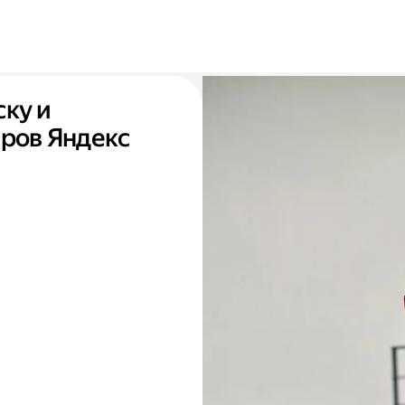
ску и
ёров Яндекс