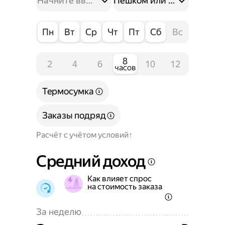
Пешком или на велосипе
Пн
Вт
Ср
Чт
Пт
Сб
Вс
8
2
4
6
10
12
часов
Термосумка
Заказы подряд
Расчёт с учётом условий
Средний доход
Как влияет спрос
на стоимость заказа
За неделю