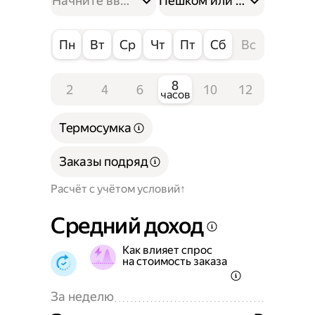
Пешком или на велосипе
Пн
Вт
Ср
Чт
Пт
Сб
Вс
8
2
4
6
10
12
часов
Термосумка
Заказы подряд
Расчёт с учётом условий
Средний доход
Как влияет спрос
на стоимость заказа
За неделю