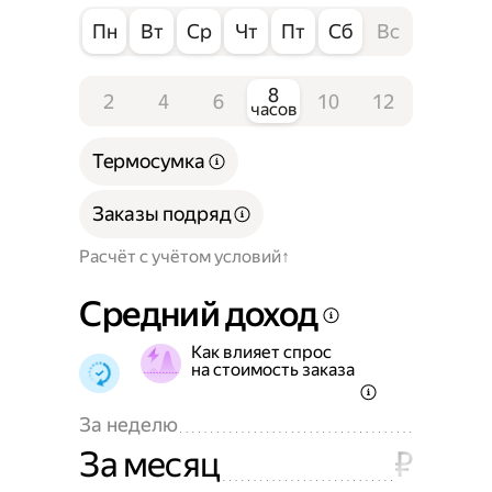
Пн
Вт
Ср
Чт
Пт
Сб
Вс
8
2
4
6
10
12
часов
Термосумка
Заказы подряд
Расчёт с учётом условий
Средний доход
Как влияет спрос
на стоимость заказа
За неделю
За месяц
₽