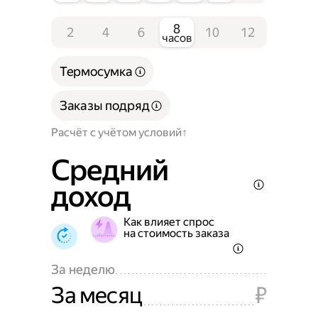
8
2
4
6
10
12
часов
Термосумка
Заказы подряд
Расчёт с учётом условий
Средний
доход
Как влияет спрос
на стоимость заказа
За неделю
За месяц
₽