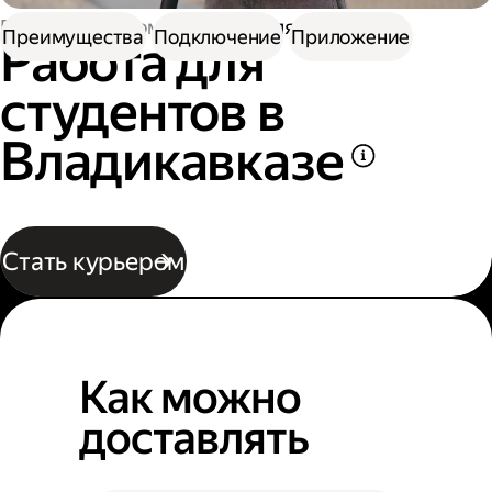
Работа курьером
Работа для студентов
Преимущества
Подключение
Приложение
Работа для
студентов в
Владикавказе
Стать курьером
Как можно
доставлять