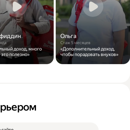
фиддин
Ольга
года
Стаж 5 месяцев
льный доход, много
«Дополнительный доход,
 это полезно»
чтобы порадовать внуков»
курьером
 сайте