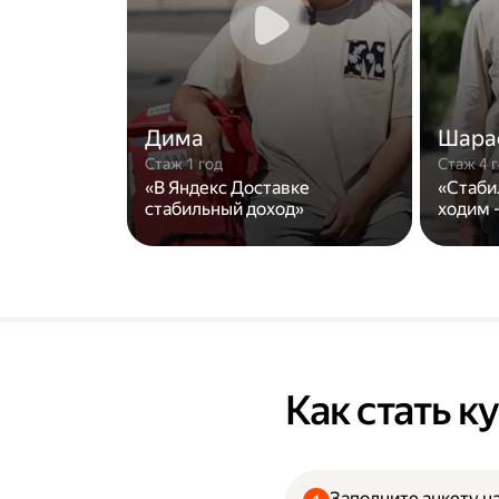
Дима
Шара
Стаж 1 год
Стаж 4 
«В Яндекс Доставке
«Стаби
стабильный доход»
ходим -
Как стать 
Заполните анкету на