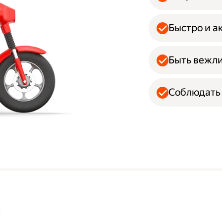
Быстро и а
Быть вежл
Соблюдать 
м