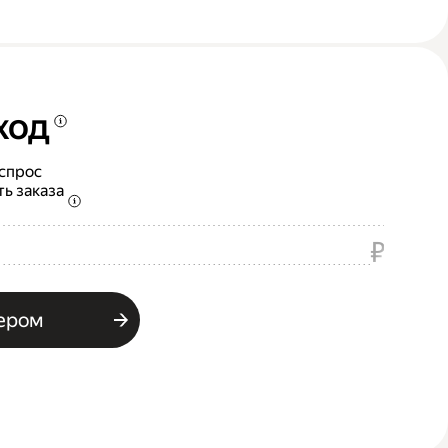
ход
 спрос
ть заказа
₽
ьером