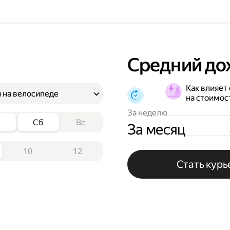
Средний до
Как влияет
 на велосипеде
на стоимос
За неделю
т
Сб
Вс
За месяц
10
12
Стать кур