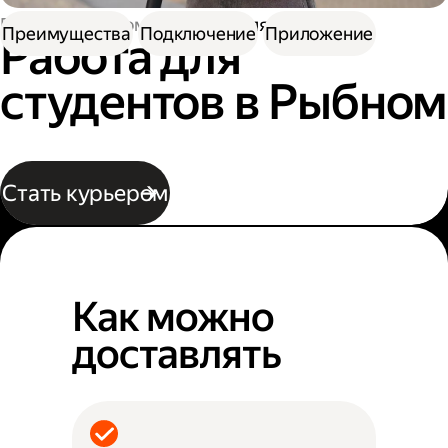
Работа курьером
Работа для студентов
Преимущества
Подключение
Приложение
Работа для
студентов в Рыбном
Стать курьером
Как можно
доставлять