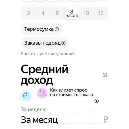
8
2
4
6
10
12
часов
Термосумка
Заказы подряд
Расчёт с учётом условий
Средний
доход
Как влияет спрос
на стоимость заказа
За неделю
За месяц
₽