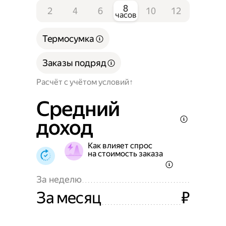
8
2
4
6
10
12
часов
Термосумка
Заказы подряд
Расчёт с учётом условий
Средний
доход
Как влияет спрос
на стоимость заказа
За неделю
За месяц
₽