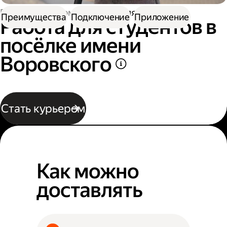
Работа курьером
Работа для студентов
Преимущества
Подключение
Приложение
Работа для студентов в
посёлке имени
Воровского
Стать курьером
Как можно
доставлять