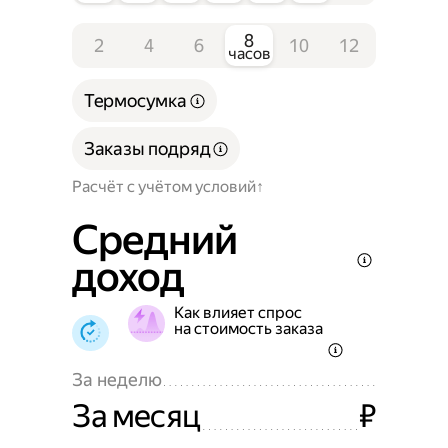
8
2
4
6
10
12
часов
Термосумка
Заказы подряд
Расчёт с учётом условий
Средний
доход
Как влияет спрос
на стоимость заказа
За неделю
За месяц
₽