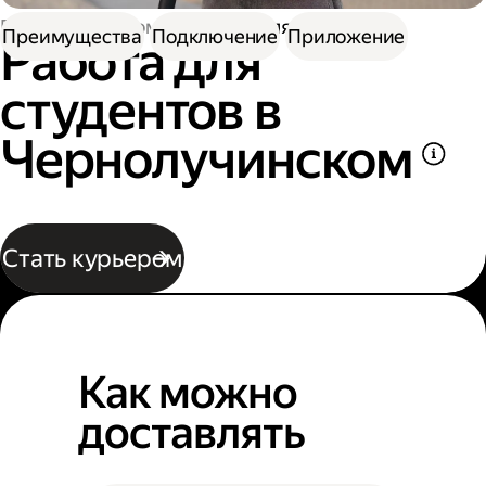
Работа курьером
Работа для студентов
Преимущества
Подключение
Приложение
Работа для
студентов в
Чернолучинском
Стать курьером
Как можно
доставлять