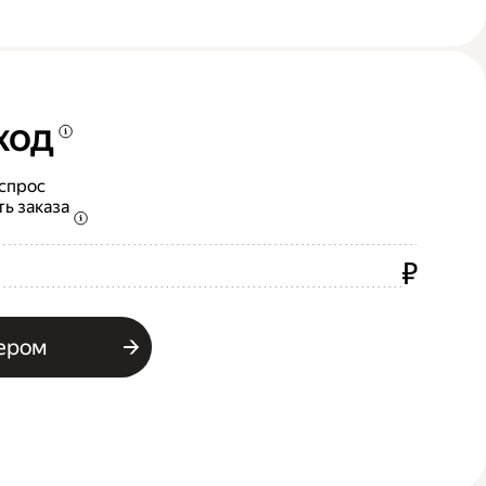
ход
 спрос
ть заказа
₽
ьером