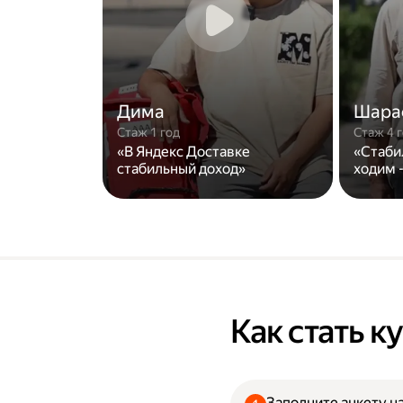
Дима
Шара
Стаж 1 год
Стаж 4 
«В Яндекс Доставке
«Стаби
стабильный доход»
ходим -
Как стать 
Заполните анкету на