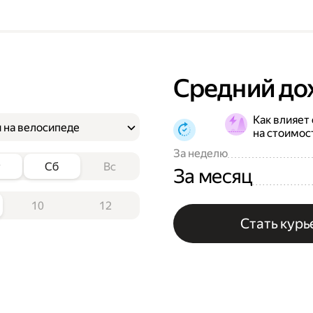
Средний до
Как влияет
 на велосипеде
на стоимос
За неделю
т
Сб
Вс
За месяц
10
12
Стать кур