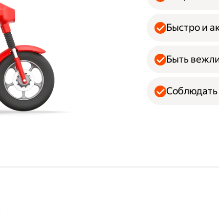
Быстро и а
Быть вежл
Соблюдать 
м