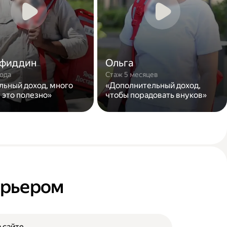
фиддин
Ольга
года
Стаж 5 месяцев
льный доход, много
«Дополнительный доход,
 это полезно»
чтобы порадовать внуков»
курьером
 сайте