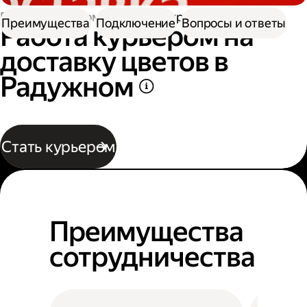
Работа курьером
Работа курьером цветов
Преимущества
Подключение
Вопросы и ответы
Работа курьером на
доставку цветов в
Радужном
Стать курьером
Преимущества
сотрудничества