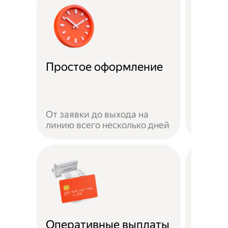
Удобн
Простое оформление
доста
Достав
своём 
От заявки до выхода на
автомо
линию всего несколько дней
или пе
Безоп
Оперативные выплаты