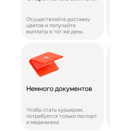
сотру
Осуществляйте доставку
Ваша ж
цветов и получайте
застра
выплаты в тот же день
выполн
Доста
Немного документов
удобн
Чтобы стать курьером,
потребуется только паспорт
Можно 
и медкнижка
районе