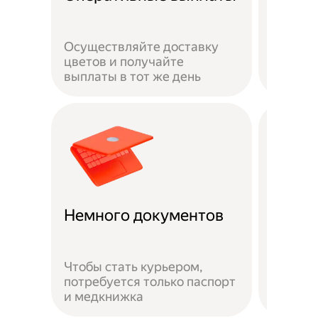
сотру
Осуществляйте доставку
Ваша ж
цветов и получайте
застра
выплаты в тот же день
выполн
Доста
Немного документов
удобн
Чтобы стать курьером,
потребуется только паспорт
Можно 
и медкнижка
районе