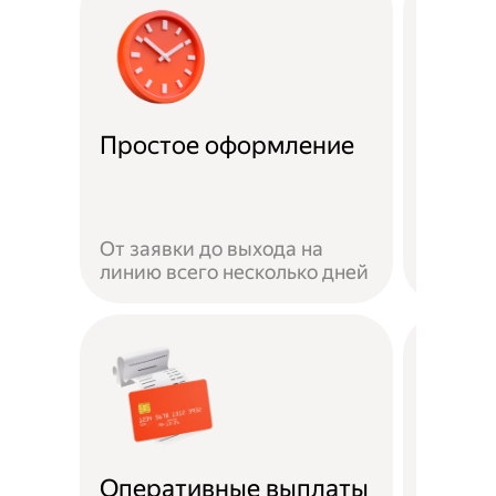
Удобн
Простое оформление
доста
Достав
своём 
От заявки до выхода на
автомо
линию всего несколько дней
или пе
Безоп
Оперативные выплаты