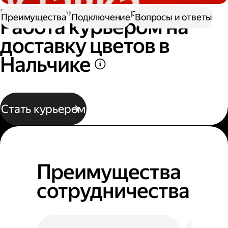
Работа курьером
Работа курьером цветов
Преимущества
Подключение
Вопросы и ответы
Работа курьером на
доставку цветов в
Нальчике
Стать курьером
Преимущества
сотрудничества