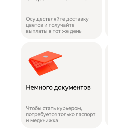
сотру
Осуществляйте доставку
Ваша ж
цветов и получайте
застра
выплаты в тот же день
выполн
Доста
Немного документов
удобн
Чтобы стать курьером,
потребуется только паспорт
Можно 
и медкнижка
районе