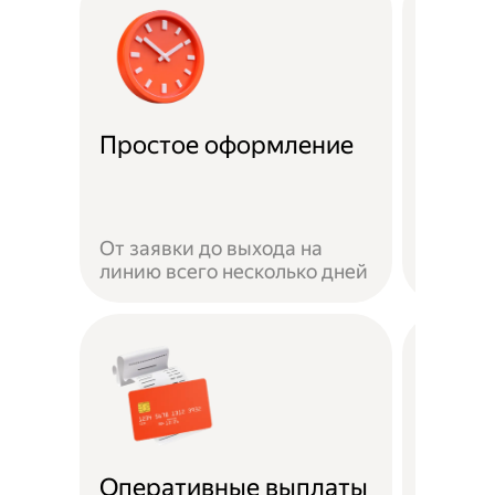
Удобн
Простое оформление
доста
Достав
своём 
От заявки до выхода на
автомо
линию всего несколько дней
или пе
Безоп
Оперативные выплаты