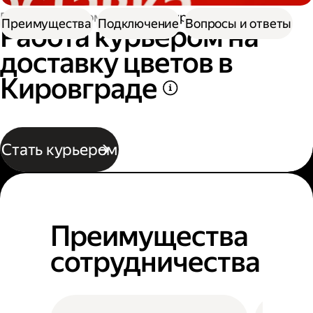
Работа курьером
Работа курьером цветов
Преимущества
Подключение
Вопросы и ответы
Работа курьером на
доставку цветов в
Кировграде
Стать курьером
Преимущества
сотрудничества