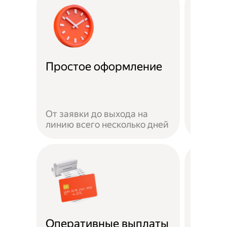
Удобн
Простое оформление
доста
Достав
своём 
От заявки до выхода на
автомо
линию всего несколько дней
или пе
Безоп
Оперативные выплаты