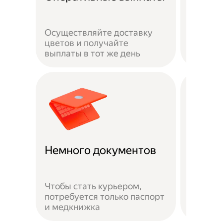
сотру
Осуществляйте доставку
Ваша ж
цветов и получайте
застра
выплаты в тот же день
выполн
Доста
Немного документов
удобн
Чтобы стать курьером,
потребуется только паспорт
Можно 
и медкнижка
районе