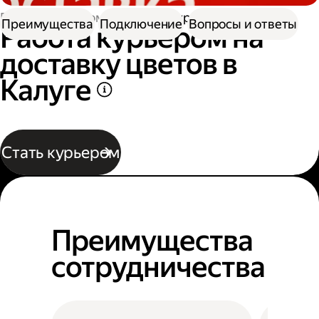
Работа курьером
Работа курьером цветов
Преимущества
Подключение
Вопросы и ответы
Работа курьером на
доставку цветов в
Калуге
Стать курьером
Преимущества
сотрудничества