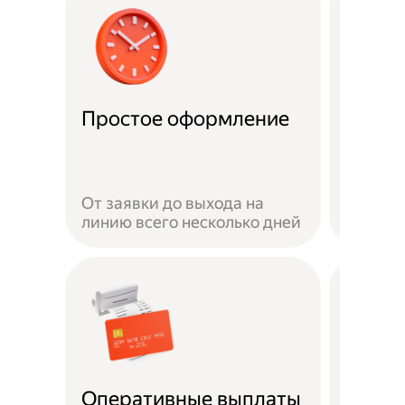
Удобн
Простое оформление
доста
Достав
своём 
От заявки до выхода на
автомо
линию всего несколько дней
или пе
Безоп
Оперативные выплаты