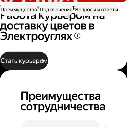
Работа курьером
Работа курьером цветов
Преимущества
Подключение
Вопросы и ответы
Работа курьером на
доставку цветов в
Электроуглях
Стать курьером
Преимущества
сотрудничества