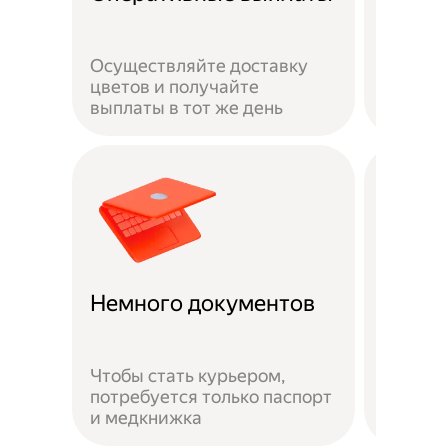
сотру
Осуществляйте доставку
Ваша ж
цветов и получайте
застра
выплаты в тот же день
выполн
Доста
Немного документов
удобн
Чтобы стать курьером,
потребуется только паспорт
Можно 
и медкнижка
районе