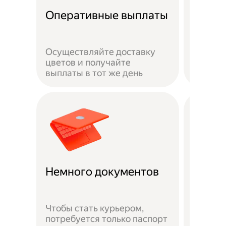
Безоп
Оперативные выплаты
сотру
Осуществляйте доставку
Ваша ж
цветов и получайте
застра
выплаты в тот же день
выполн
Доста
Немного документов
удобн
Чтобы стать курьером,
потребуется только паспорт
Можно 