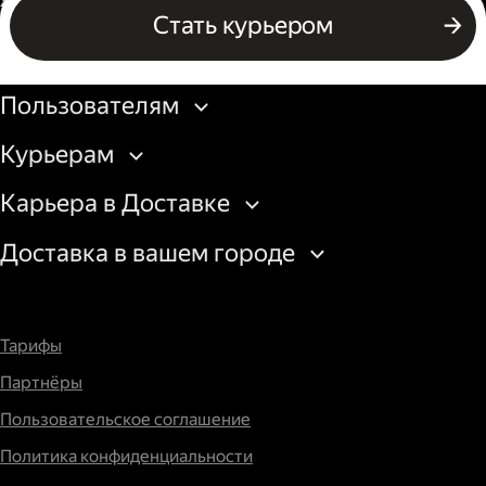
Водитель грузового авто
Стать курьером
Стать курьером
Бизнесу
Пользователям
Курьерам
Карьера в Доставке
Доставка в вашем городе
Тарифы
Партнёры
Пользовательское соглашение
Политика конфиденциальности