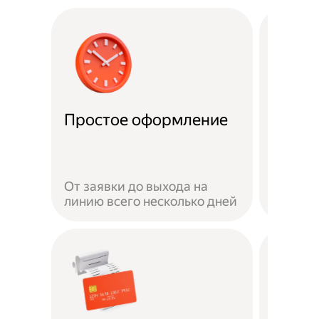
Удобн
Простое оформление
доста
Достав
своём 
От заявки до выхода на
автомо
линию всего несколько дней
или пе