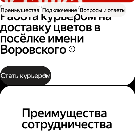
Работа курьером
Работа курьером цветов
Преимущества
Подключение
Вопросы и ответы
Работа курьером на
доставку цветов в
посёлке имени
Воровского
Стать курьером
Преимущества
сотрудничества