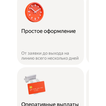
Удобн
Простое оформление
доста
Достав
своём 
От заявки до выхода на
автомо
линию всего несколько дней
или пе
Безоп
Оперативные выплаты