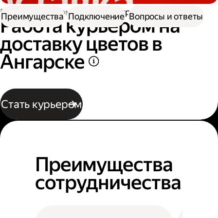
Работа курьером
Работа курьером цветов
Преимущества
Подключение
Вопросы и ответы
Работа курьером на
доставку цветов в
Ангарске
Стать курьером
Преимущества
сотрудничества