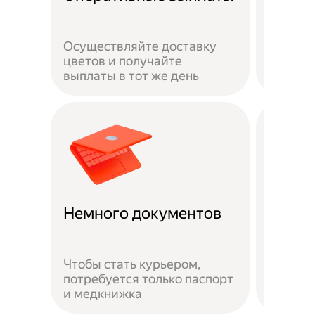
сотру
Осуществляйте доставку
Ваша ж
цветов и получайте
застра
выплаты в тот же день
выполн
Доста
Немного документов
удобн
Чтобы стать курьером,
потребуется только паспорт
Можно 
и медкнижка
районе