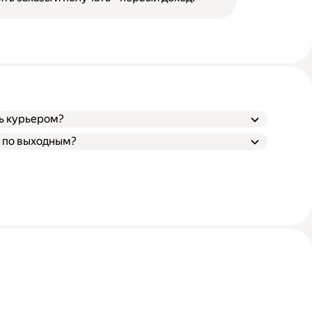
ь курьером?
 по выходным?