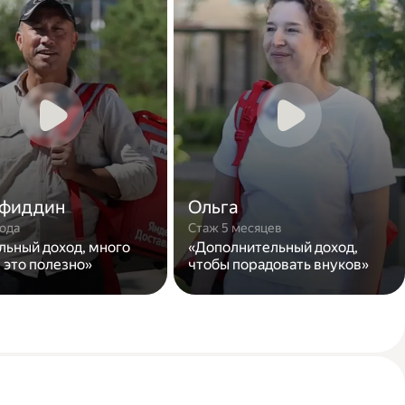
фиддин
Ольга
года
Стаж 5 месяцев
льный доход, много
«Дополнительный доход,
 это полезно»
чтобы порадовать внуков»