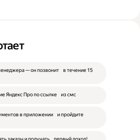
отает
менеджера — он позвонит в течение 15
е Яндекс Про по ссылке из смс
кументов в приложении и пройдите
ять заказы и получать первый доход!