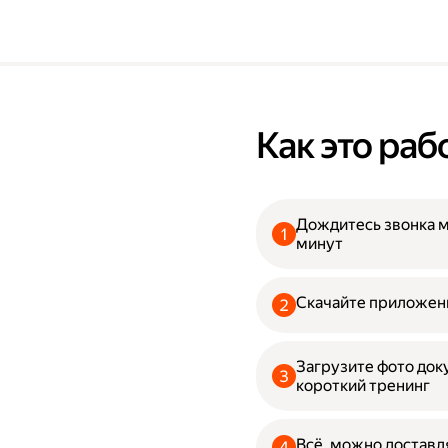
Как это раб
Дождитесь звонка 
минут
Скачайте приложени
Загрузите фото до
короткий тренинг
Всё, можно доставл