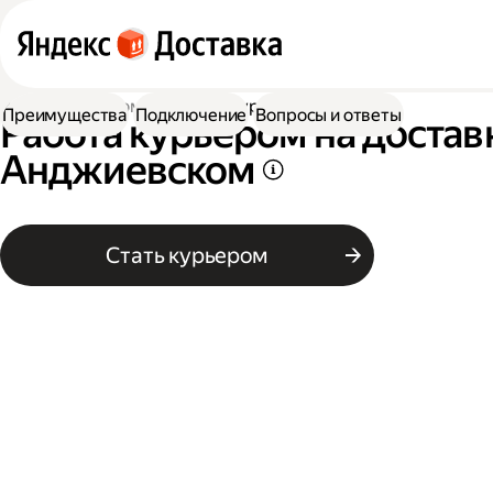
Работа курьером
Работа курьером цветов
Преимущества
Подключение
Вопросы и ответы
Работа курьером на достав
Анджиевском
Стать курьером