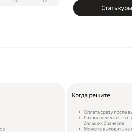
10
12
Стать кур
Когда решите
Оплата сразу после в
Разные клиенты — от 
больших бизнесов
сов
Можете выходить на л