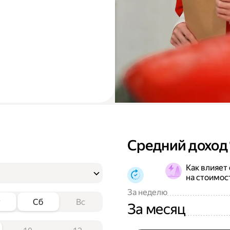
Средний доход
Как влияет
на стоимос
За неделю
т
Сб
Вс
За месяц