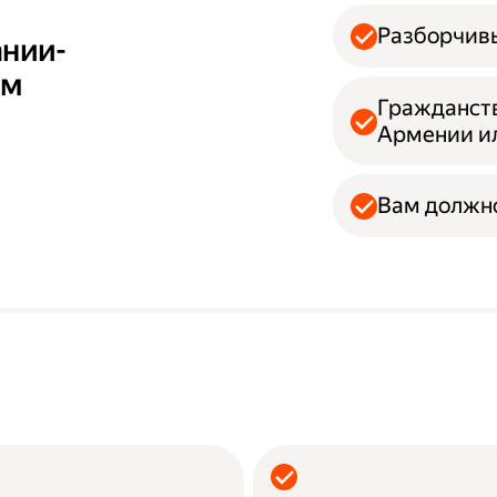
Разборчивы
ании-
ам
Гражданств
Армении и
Вам должно