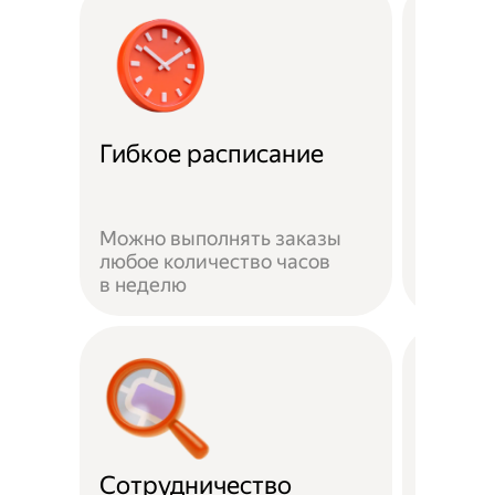
Забот
Гибкое расписание
о без
Можно выполнять заказы
На вре
любое количество часов
заказа 
в неделю
здоров
Сотрудничество