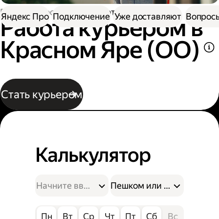
Работа в Доставке
Работа курьером
Яндекс Про
Подключение
Уже доставляют
Вопросы
Работа курьером в
Красном Яре (ОО)
Стать курьером
Калькулятор
Пешком или на велосипе
Пн
Вт
Ср
Чт
Пт
Сб
Вс