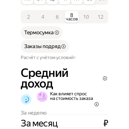
8
2
4
6
10
12
часов
Термосумка
Заказы подряд
Расчёт с учётом условий
Средний
доход
Как влияет спрос
на стоимость заказа
За неделю
За месяц
₽