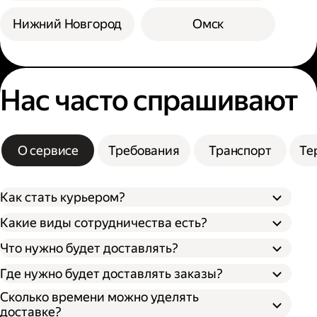
Нижний Новгород
Омск
Нас часто спрашивают
О сервисе
Требования
Транспорт
Те
Как стать курьером?
Какие виды сотрудничества есть?
Что нужно будет доставлять?
Через парк;
Через парк как самозанятый;
Где нужно будет доставлять заказы?
Как самозанятый;
Как индивидуальный предприниматель;
Сколько времени можно уделять
доставке?