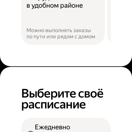
Скидк
в удобном районе
Можно выполнять заказы
по пути или рядом с домом
Наприм
Выберите своё
расписание
Ежедневно