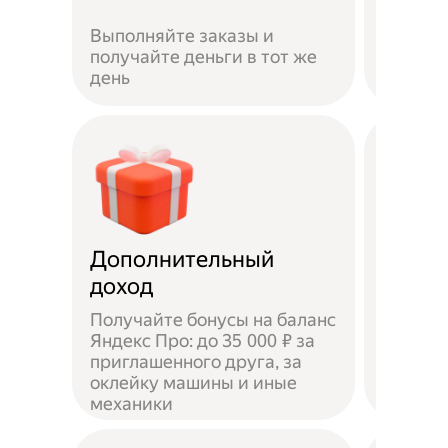
Если не
Выполняйте заказы и
достав
получайте деньги в тот же
пешком
день
самока
Дополнительный
Чаевы
доход
Получайте бонусы на баланс
Яндекс Про: до 35 000 ₽ за
приглашенного друга, за
Доволь
оклейку машины и иные
оставл
механики