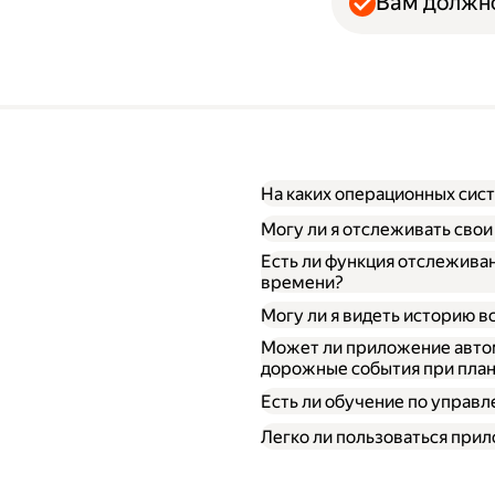
Вам должно
На каких операционных сис
Могу ли я отслеживать сво
Есть ли функция отслежива
времени?
Могу ли я видеть историю в
Может ли приложение автом
дорожные события при пла
Есть ли обучение по упра
Легко ли пользоваться при