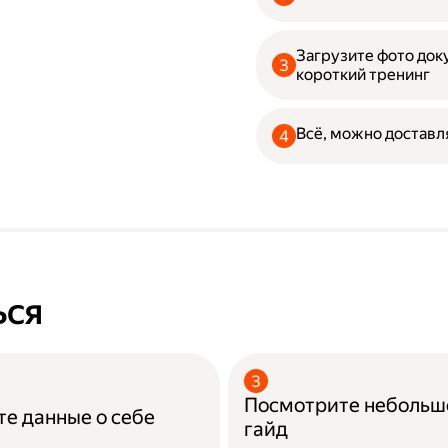
Загрузите фото до
короткий тренинг
Всё, можно доставл
ься
Посмотрите небольш
е данные о себе
гайд