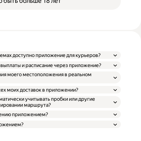
 быть больше 18 лет
темах доступно приложение для курьеров?
и выплаты и расписание через приложение?
ния моего местоположения в реальном
сех моих доставок в приложении?
атически учитывать пробки или другие
нировании маршрута?
влению приложением?
ложением?