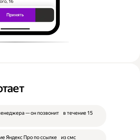
отает
менеджера — он позвонит в течение 15
е Яндекс Про по ссылке из смс