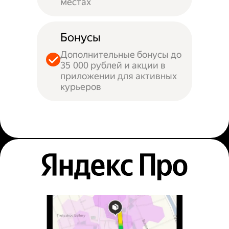
местах
Бонусы
Дополнительные бонусы до
35 000 рублей и акции в
приложении для активных
курьеров