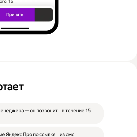
отает
менеджера — он позвонит в течение 15
е Яндекс Про по ссылке из смс