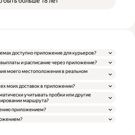
 быть больше 18 лет
темах доступно приложение для курьеров?
и выплаты и расписание через приложение?
ния моего местоположения в реальном
сех моих доставок в приложении?
атически учитывать пробки или другие
нировании маршрута?
влению приложением?
ложением?