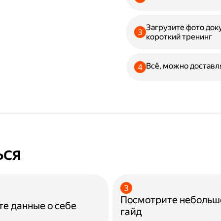
Загрузите фото до
короткий тренинг
Всё, можно доставл
ься
Посмотрите небольш
е данные о себе
гайд