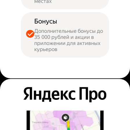
местах
Бонусы
Дополнительные бонусы до
35 000 рублей и акции в
приложении для активных
курьеров