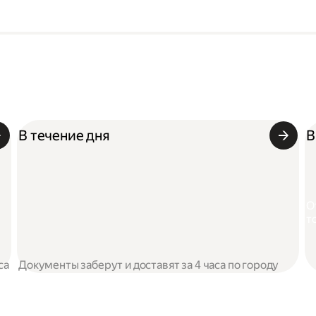
В течение дня
В
О
т
са
Документы заберут и доставят за 4 часа по городу