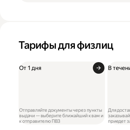
Тарифы для физлиц
От 1 дня
В течен
Отправляйте документы через пункты
Для доста
выдачи — выберите ближайший к вам и
заказывай
к отправителю ПВЗ
приедет з