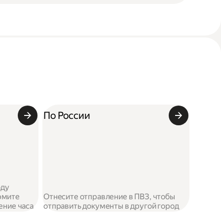
По России
оду
рмите
Отнесите отправление в ПВЗ, чтобы
чение часа
отправить документы в другой город