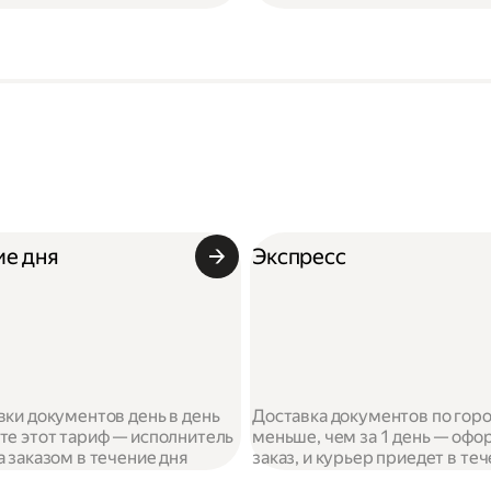
ие дня
Экспресс
вки документов день в день
Доставка документов по гор
те этот тариф — исполнитель
меньше, чем за 1 день — офо
а заказом в течение дня
заказ, и курьер приедет в те