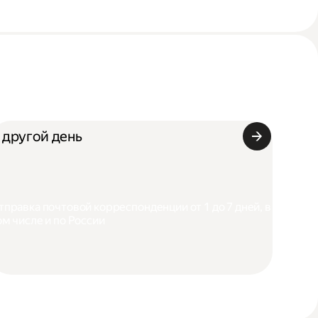
 другой день
тправка почтовой корреспонденции от 1 до 7 дней, в
ом числе и по России