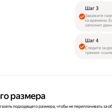
Шаг 3
Закажите газе
ко времени. Е
заполнит данн
Шаг 4
Следите за до
трекинг-ссылк
го размера
 газель подходящего размера, чтобы не переплачивать за о