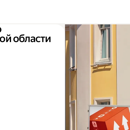
о
ой области