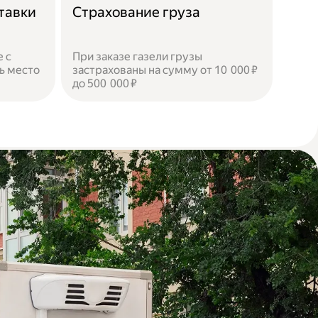
тавки
Страхование груза
 с
При заказе газели грузы
ь место
застрахованы на сумму от 10 000 ₽
до 500 000 ₽