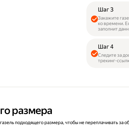
Шаг 3
Закажите газе
ко времени. Е
заполнит данн
Шаг 4
Следите за до
трекинг-ссылк
го размера
 газель подходящего размера, чтобы не переплачивать за о