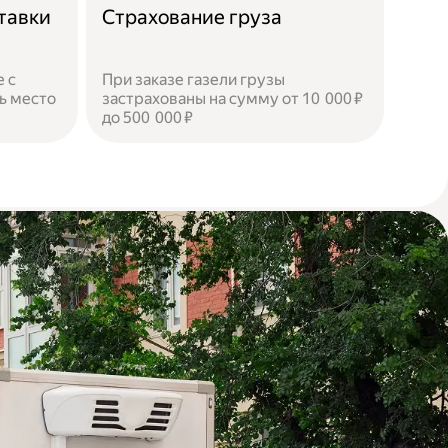
тавки
Страхование груза
 с
При заказе газели грузы
ь место
застрахованы на сумму от 10 000 ₽
до 500 000 ₽