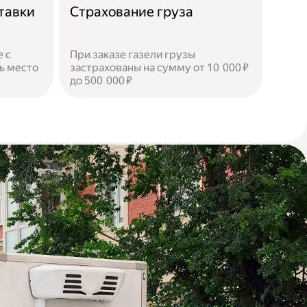
тавки
Страхование груза
 с
При заказе газели грузы
ь место
застрахованы на сумму от 10 000 ₽
до 500 000 ₽