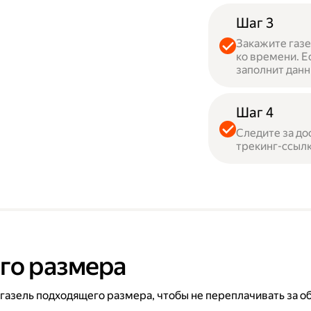
Шаг 3
Закажите газе
ко времени. Е
заполнит данн
Шаг 4
Следите за до
трекинг-ссылк
го размера
 газель подходящего размера, чтобы не переплачивать за о