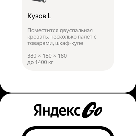
Кузов L
Поместится двуспальная
кровать, несколько палет с
товарами, шкаф-купе
380 × 180 × 180
до 1400 кг