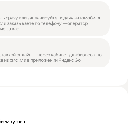
ль сразу или запланируйте подачу автомобиля
сли заказываете по телефону — оператор
ые за вас
ставкой онлайн — через кабинет для бизнеса, по
е из смс или в приложении Яндекс Go
бъём кузова