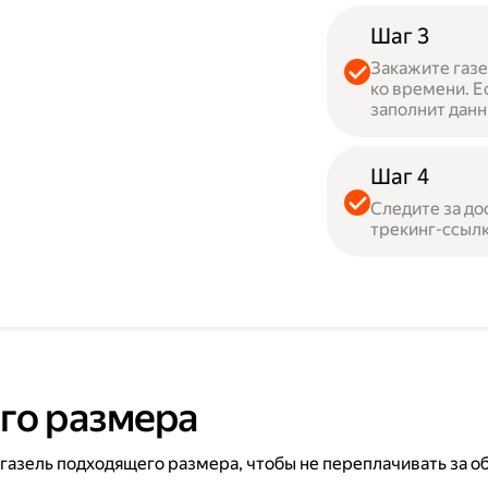
Шаг 3
Закажите газе
ко времени. Е
заполнит данн
Шаг 4
Следите за до
трекинг-ссылк
го размера
 газель подходящего размера, чтобы не переплачивать за о