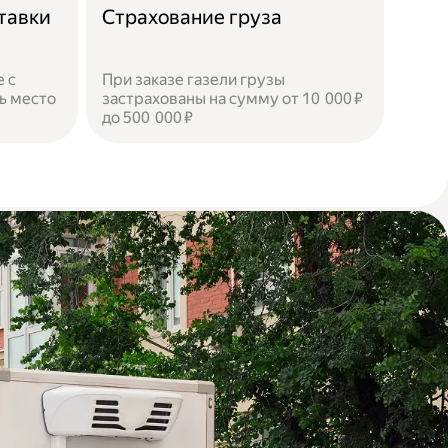
тавки
Страхование груза
 с
При заказе газели грузы
ь место
застрахованы на сумму от 10 000 ₽
до 500 000 ₽