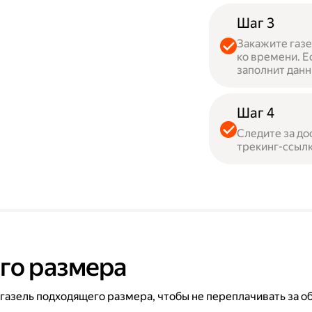
Шаг 3
Закажите газе
ко времени. Е
заполнит данн
Шаг 4
Следите за до
трекинг-ссылк
го размера
 газель подходящего размера, чтобы не переплачивать за о