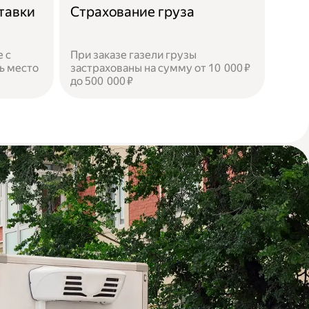
тавки
Страхование груза
 с
При заказе газели грузы
ь место
застрахованы на сумму от 10 000 ₽
до 500 000 ₽