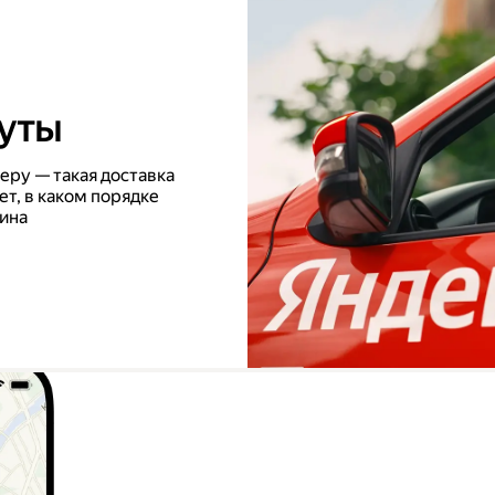
уты
еру — такая доставка
т, в каком порядке
зина