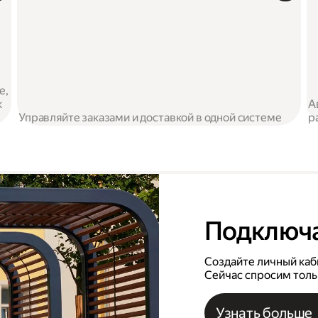
е,
к
А
Управляйте заказами и доставкой в одной системе
р
Подключ
Создайте личный каби
Сейчас спросим толь
Узнать больше